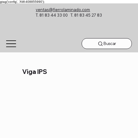
gtag('config', 'AW-408855990');
ventas@fierrolaminado.com
T. 81 83 44 33 00 T. 81 83 45 27 83
Buscar
Viga IPS