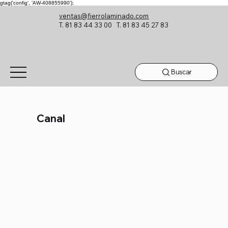
gtag('config', 'AW-408855990');
ventas@fierrolaminado.com
T. 81 83 44 33 00 T. 81 83 45 27 83
Buscar
Canal