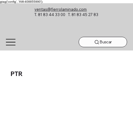
gtag('config', 'AW-408855990');
ventas@fierrolaminado.com
T. 81 83 44 33 00 T. 81 83 45 27 83
Buscar
PTR